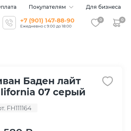
плата
Покупателям
Для бизнеса
+7 (901) 147-88-90
0
0
Ежедневно с 9:00 до 18:00
ван Баден лайт
lifornia 07 серый
т. FH111164