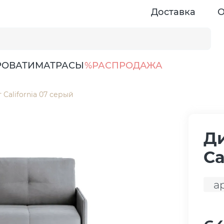
Доставка
О
РОВАТИ
МАТРАСЫ
%РАСПРОДАЖА
 California 07 серый
Ди
Ca
ар