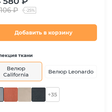
 580 ₽
 106 ₽
-25%
Добавить в корзину
лекция ткани
Велюр
Велюр Leonardo
California
+35